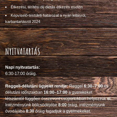
Étkezési, térítési díj diétás étkezés esetén
Képviselő-testületi határozat a nyári lellásról,
karbantartásról 2024
NYITVATARTÁS
Napi nyitvatartás:
6:30-17:00 óráig.
Reggeli-délutáni ügyelet rendje:
Reggel
6:30–7:00
és
délutáni időszakban
16:00–17:00
a gyerekeket
létszámtól függően összevont csoportokban helyezzük el.
Intézményünk bölcsödéjébe
8:00
óráig, intézményünk
óvodájába
8:30
óráig fogadjuk a gyermekeket.