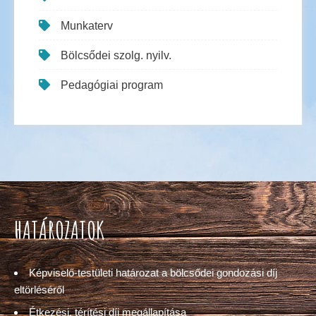
Munkaterv
Bölcsődei szolg. nyilv.
Pedagógiai program
HATÁROZATOK
Képviselő-testületi határozat a bölcsődei gondozási díj
eltörléséről
Étkezési, térítési díj megállapítása