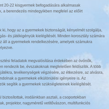
nt 20-22 kisgyermek befogadására alkalmasak
k, a berendezés mindegyikben megfelel az előírt
k ki, hogy az a gyermekek biztonságát, kényelmét szolgálja,
gás- és játékigényük kielégítését. Minden korosztály számára
z áll a gyermekek rendelkezésére, amelyek számukra
elyezve.
lesztési feladatok megvalósítása érdekében az óvónők,
n rendezik be, évszakoknak megfelelően feldíszítik. A több
d játékra, tevékenységek végzésére, az étkezésre, az alvásra,
ndolnak a gyermekek elkülönülési igényeire is. Az
ök segítik a gyermekek szükségleteinek kielégítését.
l biztosítottak, irodáinkban asztali, a csoportokban
k, projektor, nagyméretű vetítővászon, multifunkciós