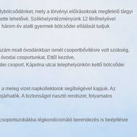
lybölcsődénket, mely a törvényi előírásoknak megfelelő tárgyi
 tette lehetővé. Székhelyintézményünk 12 férőhelyével
három év alatti gyermek bölcsődei ellátását tudjuk
zám miatt óvodánkban ismét csoportbővítésre volt szükség,
 óvodai csoportunkat. Ettől kezdve,
ei csoport, Kápolna utcai telephelyünkön kettő bölcsődei
, a meleg vizet napkollektorok segítségével kapjuk. Az
árhatók. A biztonságot riasztó rendszer, folyamatos
. A csoportszobákba légkondicionáló berendezés is beépítésre