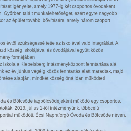
tését igényelte, amely 1977-ig két csoportos óvodaként
n, Győrben talált munkalehetőséget, ezért egyre nagyobb
 sor az épület további bővítésére, amely három csoport
évtől szükségessé tette az iskolával való integrálást. A
zd község iskolájával és óvodájával együtt közös
ézmény formájában
 iskola a Klebelsberg intézményközpont fenntartása alá
ink ez év június végéig közös fenntartás alatt maradtak, majd
döntése alapján, mindkét község önállóan működteti
voda és Bölcsőde tagbölcsődéjeként működő egy csoportos,
lták. 2013. július 1-től intézményünk, többcélú
porttal működött, Écsi Napraforgó Óvoda és Bölcsőde néven.
san karban tartott, 2009-ben egy sikeres pályázatnak