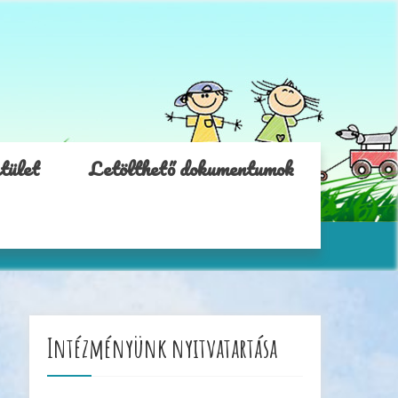
tület
Letölthető dokumentumok
Intézményünk nyitvatartása