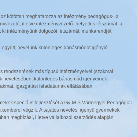
mhoz kötötten meghatározza az intézmény pedagógus-, a
yvezető, illetve intézményvezető- helyettes létszámát, a
 ki intézményünk dolgozói létszámát, munkarendjét.
l együtt, nevelünk különleges bánásmódot igénylő
s rendszerének más típusú intézményeivel (szakmai
kek nevelésében, különleges bánásmód igényeinek
kmai, igazgatási feladatainak ellátásában.
rmekek speciális fejlesztését a Gy-M-S Vármegyei Pedagógiai
emberei végzik. A sajátos nevelési igényű gyermekek
ban megbízási, illetve vállalkozói szerződés alapján