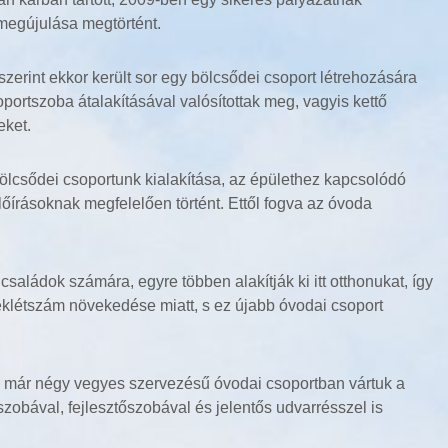
 megújulása megtörtént.
zerint ekkor került sor egy bölcsődei csoport létrehozására
portszoba átalakításával valósítottak meg, vagyis kettő
eket.
lcsődei csoportunk kialakítása, az épülethez kapcsolódó
őírásoknak megfelelően történt. Ettől fogva az óvoda
családok számára, egyre többen alakítják ki itt otthonukat, így
eklétszám növekedése miatt, s ez újabb óvodai csoport
y már négy vegyes szervezésű óvodai csoportban vártuk a
obával, fejlesztőszobával és jelentős udvarrésszel is