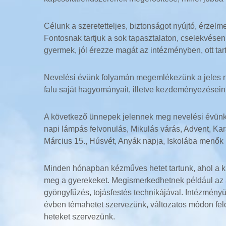
Célunk a szeretetteljes, biztonságot nyújtó, érze
Fontosnak tartjuk a sok tapasztalaton, cselekvésen
gyermek, jól érezze magát az intézményben, ott tar
Nevelési évünk folyamán megemlékezünk a jeles nap
falu saját hagyományait, illetve kezdeményezésein
A következő ünnepek jelennek meg nevelési évünk 
napi lámpás felvonulás, Mikulás várás, Advent, Ka
Március 15., Húsvét, Anyák napja, Iskolába menők
Minden hónapban kézműves hetet tartunk, ahol a ki
meg a gyerekeket. Megismerkedhetnek például az a
gyöngyfűzés, tojásfestés technikájával. Intézmén
évben témahetet szervezünk, változatos módon fel
heteket szervezünk.