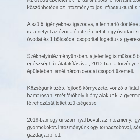
köszönhetően az intézmény teljes infrastrukturális
A szülői igényekhez igazodva, a fenntartó döntése s
is, amelyet az óvoda épületén belül, egy óvodai cso
óvodai és 1 bölcsődei csoporttal fogadtuk a gyerek
Székhelyintézményünkben, a jelenleg is működő bö
egészségház átalakításával, 2013-ban a törvényi el
épületében ismét három óvodai csoport üzemelt.
Községünk szép, fejlődő környezete, vonzó a fiatal 
hamarosan ismét férőhely hiány alakult ki a gyerm
létrehozását tettet szükségessé.
2018-ban egy új szárnnyal bővült az intézmény, íg
gyermekeket. Intézményünk egy tornaszobával, sósz
gazdagabb lett.