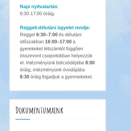
Napi nyitvatartás:
6:30-17:00 óráig.
Reggeli-délutáni ügyelet rendje:
Reggel
6:30–7:00
és délutáni
időszakban
16:00–17:00
a
gyerekeket létszámtól függően
összevont csoportokban helyezzük
el. Intézményünk bölcsödéjébe
8:00
óráig, intézményünk óvodájába
8:30
óráig fogadjuk a gyermekeket.
Dokumentumaink