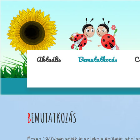
Aktuális
Bemutatkozás
C
BEMUTATKOZÁS
Écsen 1940-ben adták át az iskola épületét, ahol az