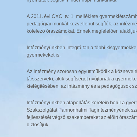
A 2011. évi CXC. tv. 1. melléklete gyermeklétszá
pedagógiai munkát közvetlenül segítők, az intézmén
kötelező óraszámokat. Ennek megfelelően alakítjuk
Intézményünkben integráltan a többi kisgyermekke
gyermekeket is.
Az intézmény szorosan együttműködik a köznevelé
társszervek), akik segítséget nyújtanak a gyerme
kielégítésében, az intézmény és a pedagógusok sza
Intézményünkben alapellátás keretein belül a gye
Szakszolgálat Pannonhalmi Tagintézményének szak
fejlesztését végző szakembereket az előírt óraszám
biztosítjuk.