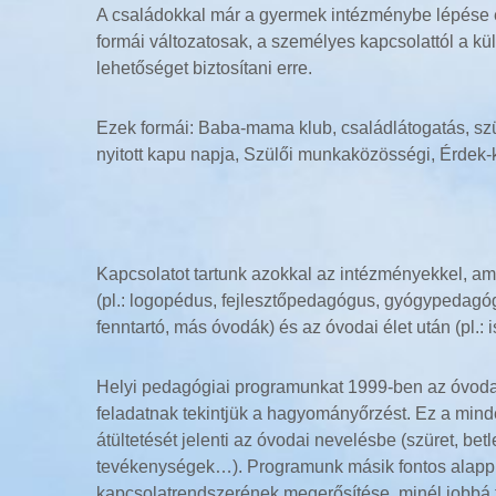
A családokkal már a gyermek intézménybe lépése 
formái változatosak, a személyes kapcsolattól a k
lehetőséget biztosítani erre.
Ezek formái: Baba-mama klub, családlátogatás, szü
nyitott kapu napja, Szülői munkaközösségi, Érdek-
Kapcsolatot tartunk azokkal az intézményekkel, amel
(pl.: logopédus, fejlesztőpedagógus, gyógypedagó
fenntartó, más óvodák) és az óvodai élet után (pl.:
Helyi pedagógiai programunkat 1999-ben az óvoda n
feladatnak tekintjük a hagyományőrzést. Ez a m
átültetését jelenti az óvodai nevelésbe (szüret, b
tevékenységek…). Programunk másik fontos alappil
kapcsolatrendszerének megerősítése, minél jobbá 