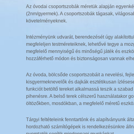
Az óvodai csoportszobák méretük alapján egyenké
(2nm/gyermek). A csoportszobák tágasak, világosa
követelményeknek.
Intézményünk udvarát, berendezését úgy alakítottu
megfeleljen testméreteiknek, lehetővé tegye a moz
megfelelő mennyiségű és minőségű játék és eszkö
hozzáférhető módon és biztonságosan vannak elh
Az óvoda, bölcsőde csoportszobáit a nevelési, fej
kisgyermeknevelők és dajkák esztétikusan ízlésese
funkciót betöltő tereket alkalmassá teszik a szaba
pihenésre. A belső terek célszerű használatakor go
öltözőkben, mosdókban, a megfelelő méretű eszköz
Tárgyi feltételeink fenntartónk és alapítványunk álta
hordozható számítógépek is rendelkezésünkre állna
nyomtatók segítik mindennapi munkánkat.