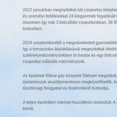
2022 januárban megnyitottuk két csoportos telephe
és személyi feltételekkel 24 kisgyermek fogadását
összesen így már 3 bölcsődei csoportunkban, 36 fő 
biztosítani.
2024 szeptemberétől a megnövekedett gyermekléts
így a tornaszoba átalakításával megnyitottuk ötödik
székhelyintézményünkben öt óvodai és egy bölcsőd
csoporttal működik intézményünk.
Az épületek fűtése gáz központi fűtéssel megoldott
épületrészek akadálymentesen megközelíthetők, bej
tűzoltósági felügyelet és füstérzékelő biztosítja.
A teljes épületben internet-hozzáférés biztosított
került.