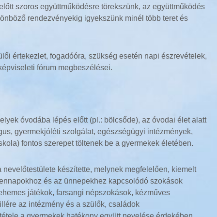
előtt szoros együttműködésre törekszünk, az együttműködés
ülönböző rendezvényekig igyekszünk minél több teret és
lői értekezlet, fogadóóra, szükség esetén napi észrevételek,
képviseleti fórum megbeszélései.
yek óvodába lépés előtt (pl.: bölcsőde), az óvodai élet alatt
gus, gyermekjóléti szolgálat, egészségügyi intézmények,
 iskola) fontos szerepet töltenek be a gyermekek életében.
evelőtestülete készítette, melynek megfelelően, kiemelt
indennapokhoz és az ünnepekhez kapcsolódó szokások
etlehemes játékok, farsangi népszokások, kézműves
lére az intézmény és a szülők, családok
tétele a gyermekek hatékony együtt nevelése érdekében.