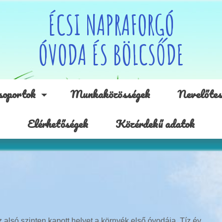
ÉCSI NAPRAFORGÓ
ÓVODA ÉS BÖLCSŐDE
soportok
Munkaközösségek
Nevelőtes
Elérhetőségek
Közérdekű adatok
 alsó szinten kapott helyet a környék első óvodája. Tíz év