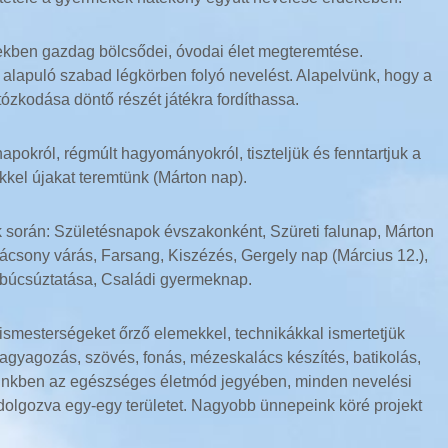
lmekben gazdag bölcsődei, óvodai élet megteremtése.
 alapuló szabad légkörben folyó nevelést. Alapelvünk, hogy a
tózkodása döntő részét játékra fordíthassa.
okról, régmúlt hagyományokról, tiszteljük és fenntartjuk a
kkel újakat teremtünk (Márton nap).
során: Születésnapok évszakonként, Szüreti falunap, Márton
rácsony várás, Farsang, Kiszézés, Gergely nap (Március 12.),
 búcsúztatása, Családi gyermeknap.
smesterségeket őrző elemekkel, technikákkal ismertetjük
gyagozás, szövés, fonás, mézeskalács készítés, batikolás,
yünkben az egészséges életmód jegyében, minden nevelési
dolgozva egy-egy területet. Nagyobb ünnepeink köré projekt