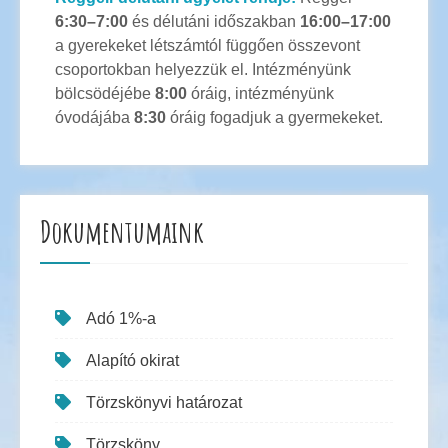
6:30–7:00
és délutáni időszakban
16:00–17:00
a gyerekeket létszámtól függően összevont
csoportokban helyezzük el. Intézményünk
bölcsödéjébe
8:00
óráig, intézményünk
óvodájába
8:30
óráig fogadjuk a gyermekeket.
Dokumentumaink
Adó 1%-a
Alapító okirat
Törzskönyvi határozat
Törzsköny