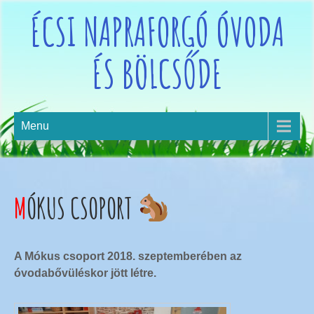
ÉCSI NAPRAFORGÓ ÓVODA
ÉS BÖLCSŐDE
Menu
MÓKUS CSOPORT
A Mókus csoport 2018. szeptemberében az
óvodabővüléskor jött létre.