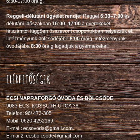
6:30-17:00 óráig.
Reggeli-délutáni ügyelet rendje:
Reggel
6:30–7:00
és
délutáni időszakban
16:00–17:00
a gyerekeket
létszámtól függően összevont csoportokban helyezzük el.
Intézményünk bölcsödéjébe
8:00
óráig, intézményünk
óvodájába
8:30
óráig fogadjuk a gyermekeket.
ELÉRHETŐSÉGEK
ÉCSI NAPRAFORGÓ ÓVODA ÉS BÖLCSŐDE
9083 ÉCS, KOSSUTH UTCA 38.
Telefon: 96/ 473-305
Mobil: 0620 4252169
E-mail: ecsovoda@gmail.com
E-mail2: ecsbolcsode@gmail.com