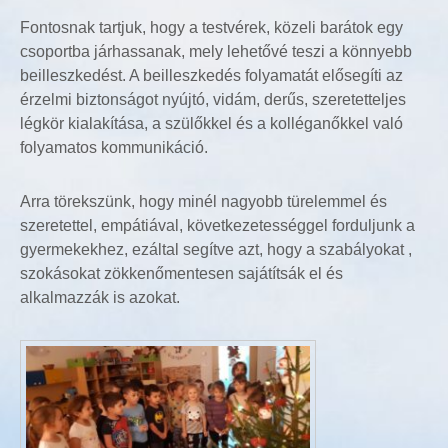
Fontosnak tartjuk, hogy a testvérek, közeli barátok egy
csoportba járhassanak, mely lehetővé teszi a könnyebb
beilleszkedést. A beilleszkedés folyamatát elősegíti az
érzelmi biztonságot nyújtó, vidám, derűs, szeretetteljes
légkör kialakítása, a szülőkkel és a kolléganőkkel való
folyamatos kommunikáció.
Arra törekszünk, hogy minél nagyobb türelemmel és
szeretettel, empátiával, következetességgel forduljunk a
gyermekekhez, ezáltal segítve azt, hogy a szabályokat ,
szokásokat zökkenőmentesen sajátítsák el és
alkalmazzák is azokat.