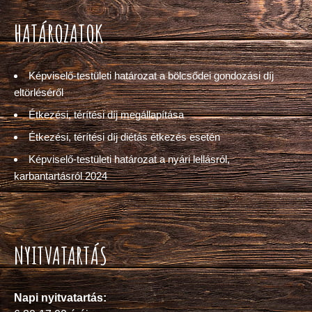
HATÁROZATOK
Képviselő-testületi határozat a bölcsődei gondozási díj
eltörléséről
Étkezési, térítési díj megállapítása
Étkezési, térítési díj diétás étkezés esetén
Képviselő-testületi határozat a nyári lellásról,
karbantartásról 2024
NYITVATARTÁS
Napi nyitvatartás: