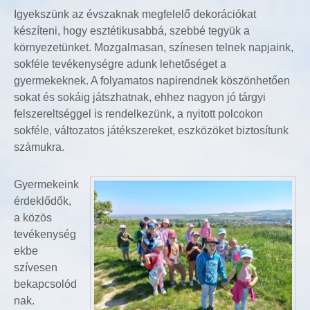
Igyekszünk az évszaknak megfelelő dekorációkat
készíteni, hogy esztétikusabbá, szebbé tegyük a
környezetünket. Mozgalmasan, színesen telnek napjaink,
sokféle tevékenységre adunk lehetőséget a
gyermekeknek. A folyamatos napirendnek köszönhetően
sokat és sokáig játszhatnak, ehhez nagyon jó tárgyi
felszereltséggel is rendelkezünk, a nyitott polcokon
sokféle, változatos játékszereket, eszközöket biztosítunk
számukra.
Gyermekeink
érdeklődők,
a közös
tevékenység
ekbe
szívesen
bekapcsolód
nak.