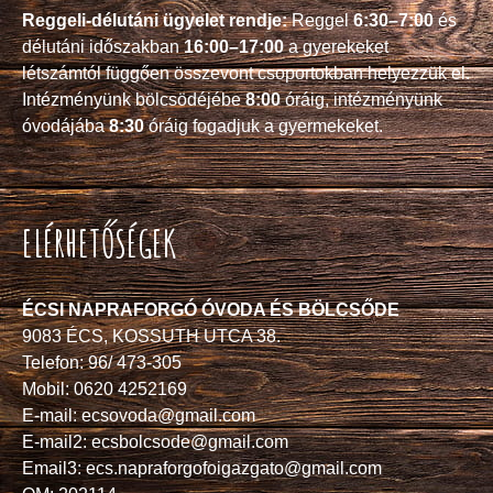
Reggeli-délutáni ügyelet rendje:
Reggel
6:30–7:00
és
délutáni időszakban
16:00–17:00
a gyerekeket
létszámtól függően összevont csoportokban helyezzük el.
Intézményünk bölcsödéjébe
8:00
óráig, intézményünk
óvodájába
8:30
óráig fogadjuk a gyermekeket.
ELÉRHETŐSÉGEK
ÉCSI NAPRAFORGÓ ÓVODA ÉS BÖLCSŐDE
9083 ÉCS, KOSSUTH UTCA 38.
Telefon: 96/ 473-305
Mobil: 0620 4252169
E-mail: ecsovoda@gmail.com
E-mail2: ecsbolcsode@gmail.com
Email3: ecs.napraforgofoigazgato@gmail.com