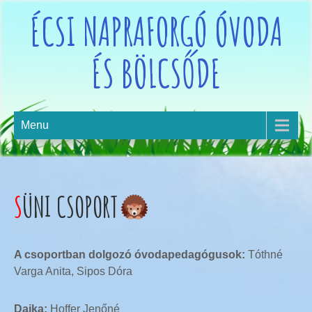
ÉCSI NAPRAFORGÓ ÓVODA
ÉS BÖLCSŐDE
Menu
SÜNI CSOPORT
A csoportban dolgozó óvodapedagógusok:
Tóthné
Varga Anita, Sipos Dóra
Dajka:
Hoffer Jenőné