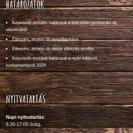
HATÁROZATOK
Képviselő-testületi határozat a bölcsődei gondozási díj
eltörléséről
Étkezési, térítési díj megállapítása
Étkezési, térítési díj diétás étkezés esetén
Képviselő-testületi határozat a nyári lellásról,
karbantartásról 2024
NYITVATARTÁS
Napi nyitvatartás:
6:30-17:00 óráig.