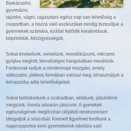
Barkácsolni,
gyurmázni,
rajzolni, vágni, ragasztani egész nap van lehetőség a
csoportban, a hozzá való eszközöket mindig biztosítjuk a
gyermekek számára, ezáltal fejlődik kreativitásuk,
képzeletük, kézügyességük.
Sokat énekelünk, verselünk, mondókázunk, mécsest
gyújtva meghitt, bensőséges hangulatban mesélünk.
Fontosnak tartjuk a mindennapi mozgást, amely
változatos, játékos formában valósul meg, kihasználjuk a
tornaszoba adta lehetőségeket.
Sokat tartózkodunk a szabadban, sétálunk, játszótérre
megyünk, óvoda udvarán játszunk. A gyerekek
egészségének megőrzése céljából rendszeresen
látogatjuk a sószobát. Kiemelt figyelmet fordítunk a
nagycsoportos korú gyermekeink iskolára való