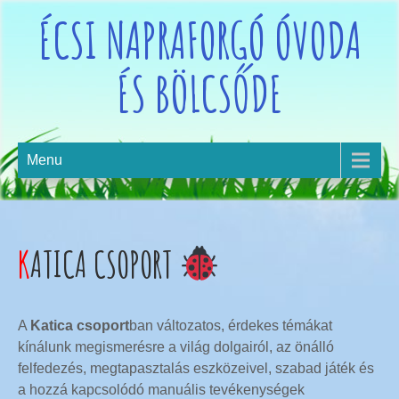
ÉCSI NAPRAFORGÓ ÓVODA
ÉS BÖLCSŐDE
Menu
KATICA CSOPORT
A
Katica csoport
ban változatos, érdekes témákat
kínálunk megismerésre a világ dolgairól, az önálló
felfedezés, megtapasztalás eszközeivel, szabad játék és
a hozzá kapcsolódó manuális tevékenységek