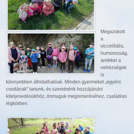
Megszokott
a
viccelődés,
humorosság,
amikkel a
nehézségek
is
könnyebben áthidalhatóak. Minden gyermeket „egyéni
csodának” tartunk, és szeretnénk hozzájárulni
kiteljesedésükhöz, önmaguk megismeréséhez, családias
légkörben.