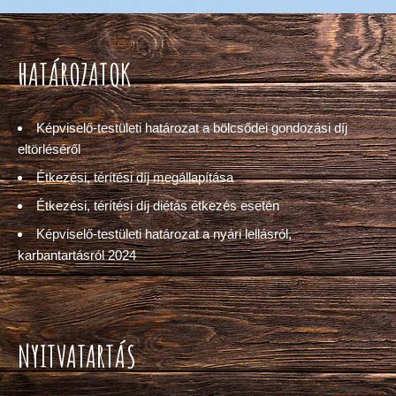
HATÁROZATOK
Képviselő-testületi határozat a bölcsődei gondozási díj
eltörléséről
Étkezési, térítési díj megállapítása
Étkezési, térítési díj diétás étkezés esetén
Képviselő-testületi határozat a nyári lellásról,
karbantartásról 2024
NYITVATARTÁS