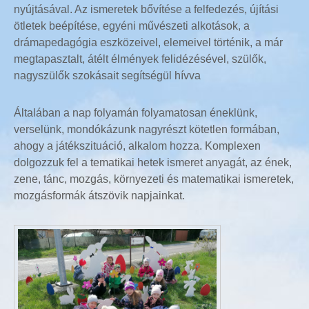
nyújtásával. Az ismeretek bővítése a felfedezés, újítási
ötletek beépítése, egyéni művészeti alkotások, a
drámapedagógia eszközeivel, elemeivel történik, a már
megtapasztalt, átélt élmények felidézésével, szülők,
nagyszülők szokásait segítségül hívva
Általában a nap folyamán folyamatosan éneklünk,
verselünk, mondókázunk nagyrészt kötetlen formában,
ahogy a játékszituáció, alkalom hozza. Komplexen
dolgozzuk fel a tematikai hetek ismeret anyagát, az ének,
zene, tánc, mozgás, környezeti és matematikai ismeretek,
mozgásformák átszövik napjainkat.