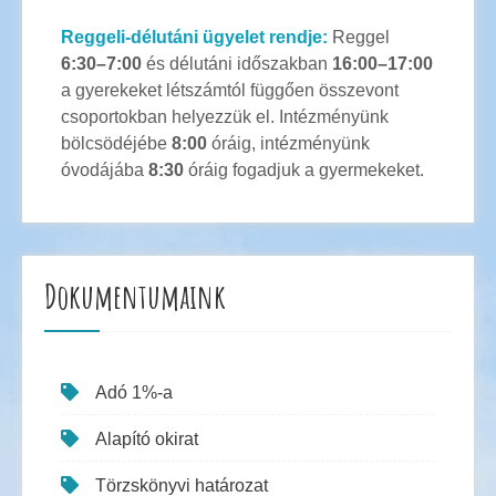
Reggeli-délutáni ügyelet rendje:
Reggel
6:30–7:00
és délutáni időszakban
16:00–17:00
a gyerekeket létszámtól függően összevont
csoportokban helyezzük el. Intézményünk
bölcsödéjébe
8:00
óráig, intézményünk
óvodájába
8:30
óráig fogadjuk a gyermekeket.
Dokumentumaink
Adó 1%-a
Alapító okirat
Törzskönyvi határozat