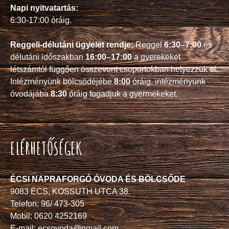
Napi nyitvatartás:
6:30-17:00 óráig.
Reggeli-délutáni ügyelet rendje:
Reggel
6:30–7:00
és
délutáni időszakban
16:00–17:00
a gyerekeket
létszámtól függően összevont csoportokban helyezzük el.
Intézményünk bölcsödéjébe
8:00
óráig, intézményünk
óvodájába
8:30
óráig fogadjuk a gyermekeket.
ELÉRHETŐSÉGEK
ÉCSI NAPRAFORGÓ ÓVODA ÉS BÖLCSŐDE
9083 ÉCS, KOSSUTH UTCA 38.
Telefon: 96/ 473-305
Mobil: 0620 4252169
E-mail: ecsovoda@gmail.com